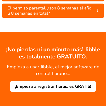
El permiso parental, ¿son 8 semanas al año
↓
u 8 semanas en total?
¡No pierdas ni un minuto más! Jibble
es totalmente GRATUITO.
Empieza a usar Jibble, el mejor software de
control horario...
¡Empieza a registrar horas, es GRATIS!