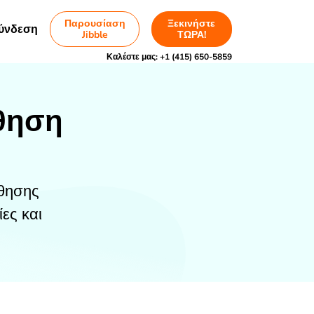
Παρουσίαση
Ξεκινήστε
ύνδεση
Jibble
ΤΩΡΑ!
Καλέστε μας:
+1 (415) 650-5859
θηση
ύθησης
ες και