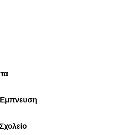
τα
ή Έμπνευση
Σχολείο