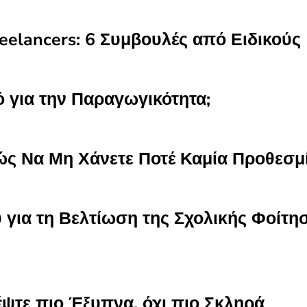
reelancers: 6 Συμβουλές από Ειδικούς
λό για την Παραγωγικότητα;
ώς Να Μη Χάνετε Ποτέ Καμία Προθεσμ
 για τη Βελτίωση της Σχολικής Φοίτησ
έψτε πιο Έξυπνα, όχι πιο Σκληρά