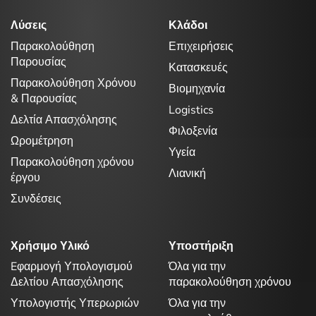
Λύσεις
Κλάδοι
Παρακολούθηση
Επιχειρήσεις
Παρουσίας
Κατασκευές
Παρακολούθηση Χρόνου
Βιομηχανία
& Παρουσίας
Logistics
Δελτία Απασχόλησης
Φιλοξενία
Ωρομέτρηση
Υγεία
Παρακολούθηση χρόνου
Λιανική
έργου
Συνδέσεις
Χρήσιμο Υλικό
Υποστήριξη
Eφαρμογή Υπολογισμού
Όλα για την
Δελτίου Απασχόλησης
παρακολούθηση χρόνου
Υπολογιστής Υπερωριών
Όλα για την