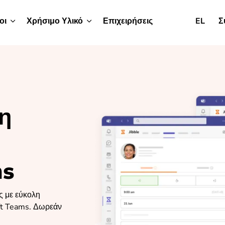
οι
Χρήσιμο Υλικό
Επιχειρήσεις
EL
Σ
η
ms
ς με εύκολη
ft Teams. Δωρεάν