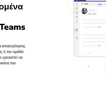
ομένα
 Teams
τία απασχόλησης
ς ή την ομάδα
 χρειαστεί να
ικόνα του