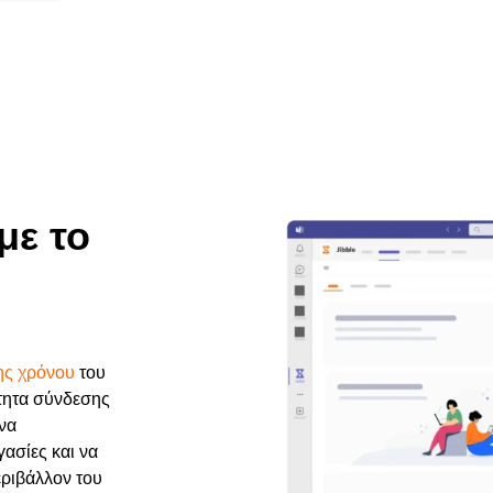
με το
ς χρόνου
του
ότητα σύνδεσης
να
γασίες και να
εριβάλλον του