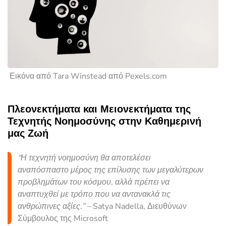
Εικόνα από Tara Winstead από Pexels.com
Πλεονεκτήματα και Μειονεκτήματα της
Τεχνητής Νοημοσύνης στην Καθημερινή
μας Ζωή
“Η τεχνητή νοημοσύνη θα αποτελέσει
αναπόσπαστο μέρος της επίλυσης των μεγαλύτερων
προβλημάτων του κόσμου, αλλά πρέπει να
αναπτυχθεί με τρόπο που να αντανακλά τις
ανθρώπινες αξίες.” –
Satya Nadella, Διευθύνων
Σύμβουλος της Microsoft