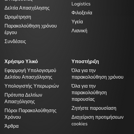
Logistics
Δελτία Απασχόλησης
Φιλοξενία
Ωρομέτρηση
Υγεία
Παρακολούθηση χρόνου
Λιανική
έργου
Συνδέσεις
Χρήσιμο Υλικό
Υποστήριξη
Eφαρμογή Υπολογισμού
Όλα για την
Δελτίου Απασχόλησης
παρακολούθηση χρόνου
Υπολογιστής Υπερωριών
Όλα για την
παρακολούθηση
Πρότυπα Δελτίων
παρουσίας
Απασχόλησης
Ζητήστε παρουσίαση
Πόροι Παρακολούθησης
Χρόνου
Διαχείριση προτιμήσεων
cookies
Άρθρα