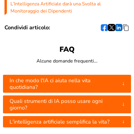
L’Intelligenza Artificiale darà una Svolta al
Monitoraggio dei Dipendenti
Condividi articolo:
FAQ
Alcune domande frequenti...
In che modo l'IA ci aiuta nella vita
↓
quotidiana?
Quali strumenti di IA posso usare ogni
↓
giorno?
↓
L'intelligenza artificiale semplifica la vita?