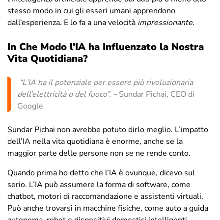
stesso modo in cui gli esseri umani apprendono
dall’esperienza. E lo fa a una velocità
impressionante
.
In Che Modo l'IA ha Influenzato la Nostra
Vita Quotidiana?
“
L’IA ha il potenziale per essere più rivoluzionaria
dell’elettricità o del fuoco
”. –
Sundar Pichai, CEO di
Google
Sundar Pichai non avrebbe potuto dirlo meglio. L’impatto
dell’IA nella vita quotidiana è enorme, anche se la
maggior parte delle persone non se ne rende conto.
Quando prima ho detto che l’IA è ovunque, dicevo sul
serio. L’IA può assumere la forma di software, come
chatbot, motori di raccomandazione e assistenti virtuali.
Può anche trovarsi in macchine fisiche, come auto a guida