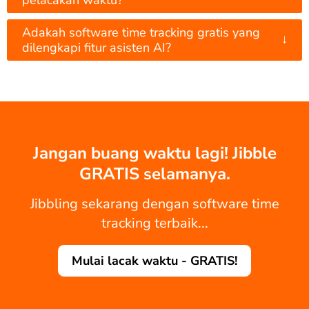
pelacakan waktu?
Adakah software time tracking gratis yang
↓
dilengkapi fitur asisten AI?
Jangan buang waktu lagi! Jibble
GRATIS selamanya.
Jibbling sekarang dengan software time
tracking terbaik...
Mulai lacak waktu - GRATIS!