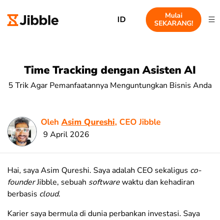
Mulai
ID
SEKARANG!
Time Tracking dengan Asisten AI
5 Trik Agar Pemanfaatannya Menguntungkan Bisnis Anda
Oleh
Asim Qureshi
, CEO Jibble
9 April 2026
Hai, saya Asim Qureshi. Saya adalah CEO sekaligus
co-
founder
Jibble, sebuah
software
waktu dan kehadiran
berbasis
cloud
.
Karier saya bermula di dunia perbankan investasi. Saya