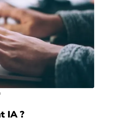
h
t IA ?