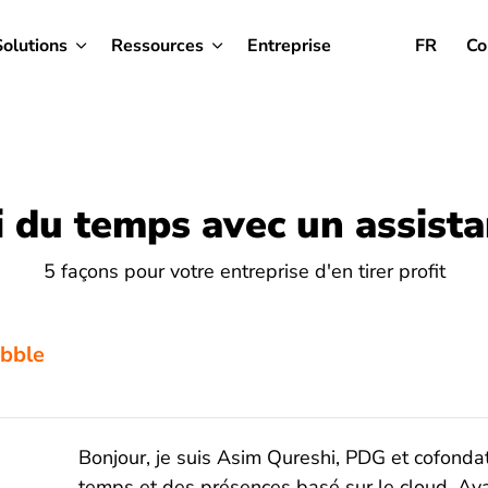
Solutions
Ressources
Entreprise
FR
Co
i du temps avec un assista
5 façons pour votre entreprise d'en tirer profit
ibble
Bonjour, je suis Asim Qureshi, PDG et cofondat
temps et des présences basé sur le cloud. Avan