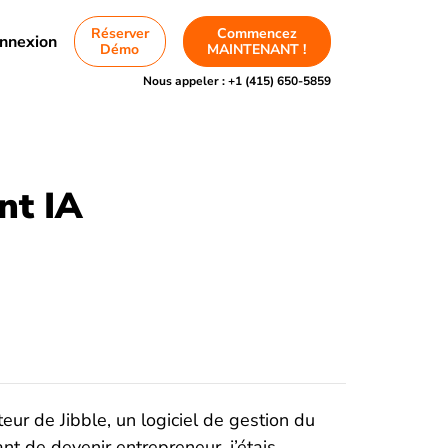
Réserver
Commencez
nnexion
Démo
MAINTENANT !
Nous appeler :
+1 (415) 650-5859
nt IA
eur de Jibble, un logiciel de gestion du
t de devenir entrepreneur, j’étais