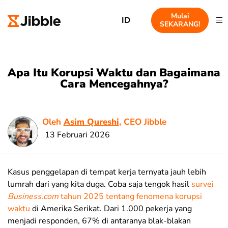
Mulai
ID
SEKARANG!
Apa Itu Korupsi Waktu dan Bagaimana
Cara Mencegahnya?
Oleh
Asim Qureshi
, CEO Jibble
13 Februari 2026
Kasus penggelapan di tempat kerja ternyata jauh lebih
lumrah dari yang kita duga. Coba saja tengok hasil
survei
Business.com
tahun 2025 tentang fenomena korupsi
waktu
di Amerika Serikat.
Dari 1.000 pekerja yang
menjadi responden, 67% di antaranya blak-blakan