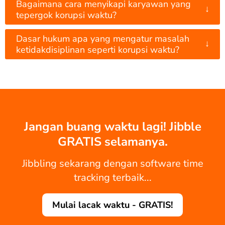
Bagaimana cara menyikapi karyawan yang
↓
tepergok korupsi waktu?
Dasar hukum apa yang mengatur masalah
↓
ketidakdisiplinan seperti korupsi waktu?
Jangan buang waktu lagi! Jibble
GRATIS selamanya.
Jibbling sekarang dengan software time
tracking terbaik...
Mulai lacak waktu - GRATIS!