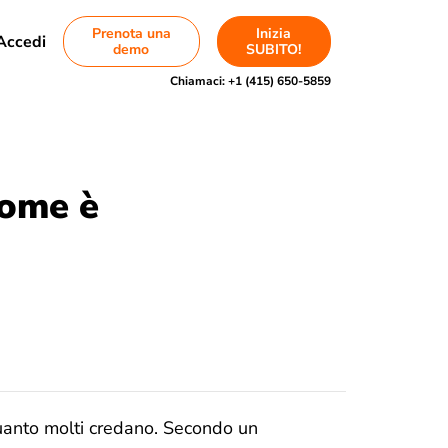
Prenota una
Inizia
Accedi
demo
SUBITO!
Chiamaci:
+1 (415) 650-5859
Come è
 quanto molti credano. Secondo un