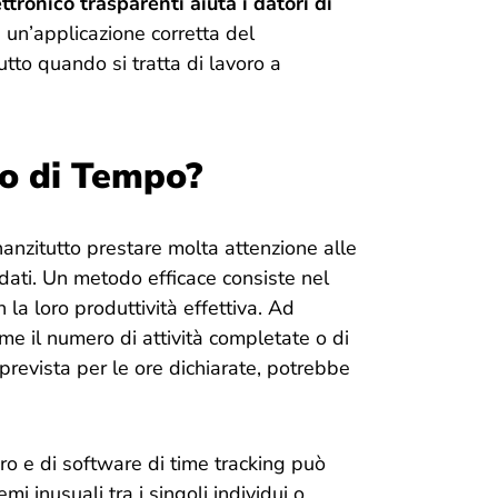
ttronico trasparenti aiuta i datori di
 un’applicazione corretta del
utto quando si tratta di lavoro a
to di Tempo?
nanzitutto prestare molta attenzione alle
i dati. Un metodo efficace consiste nel
 la loro produttività effettiva. Ad
ome il numero di attività completate o di
 prevista per le ore dichiarate, potrebbe
voro e di software di time tracking può
 inusuali tra i singoli individui o