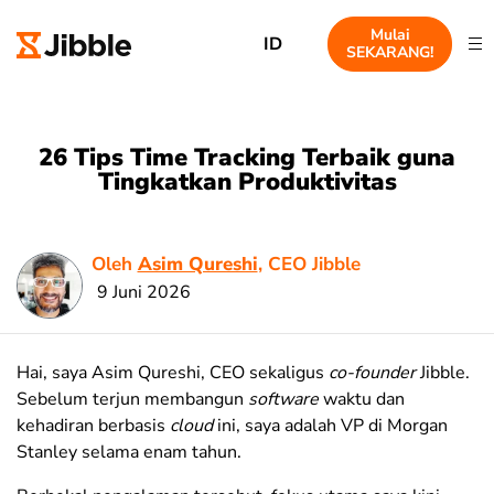
Mulai
ID
SEKARANG!
26 Tips Time Tracking Terbaik guna
Tingkatkan Produktivitas
Oleh
Asim Qureshi
, CEO Jibble
9 Juni 2026
Hai, saya Asim Qureshi, CEO sekaligus
co-founder
Jibble.
Sebelum terjun membangun
software
waktu dan
kehadiran berbasis
cloud
ini, saya adalah VP di Morgan
Stanley selama enam tahun.