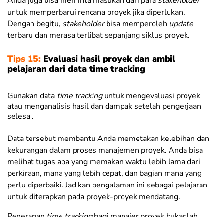
Anda juga bisa meminta masukan dari para
stakeholder
untuk memperbarui rencana proyek jika diperlukan.
Dengan begitu,
stakeholder
bisa memperoleh
update
terbaru dan merasa terlibat sepanjang siklus proyek.
Tips 15:
Evaluasi hasil proyek dan ambil
pelajaran dari data time tracking
Gunakan data
time tracking
untuk
mengevaluasi proyek
atau menganalisis hasil dan dampak setelah pengerjaan
selesai.
Data tersebut membantu Anda memetakan kelebihan dan
kekurangan dalam proses manajemen proyek. Anda bisa
melihat tugas apa yang memakan waktu lebih lama dari
perkiraan, mana yang lebih cepat, dan bagian mana yang
perlu diperbaiki. Jadikan pengalaman ini sebagai pelajaran
untuk diterapkan pada proyek-proyek mendatang.
Penerapan
time tracking
bagi manajer proyek bukanlah