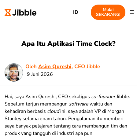
Mulai
ID
SEKARANG!
Apa Itu Aplikasi Time Clock?
Oleh
Asim Qureshi
, CEO Jibble
9 Juni 2026
Hai, saya Asim Qureshi, CEO sekaligus
co-founder
Jibble.
Sebelum terjun membangun
software
waktu dan
kehadiran berbasis
cloud
ini, saya adalah VP di Morgan
Stanley selama enam tahun. Pengalaman itu memberi
saya banyak pelajaran tentang cara membangun tim dan
produk yang tangguh di industri apa pun.