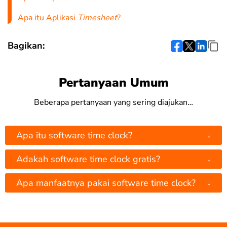
Apa itu Aplikasi
Timesheet
?
Bagikan:
Pertanyaan Umum
Beberapa pertanyaan yang sering diajukan…
↓
Apa itu software time clock?
↓
Adakah software time clock gratis?
↓
Apa manfaatnya pakai software time clock?