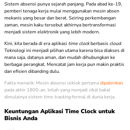
Sistem absensi punya sejarah panjang. Pada abad ke-19,
pemberi tenaga kerja mulai menggunakan mesin absen
mekanis yang besar dan berat. Seiring perkembangan
zaman, mesin kaku tersebut akhirnya bertransformasi
menjadi sistem elektronik yang lebih modern.
Kini, kita berada di era aplikasi
time clock
berbasis
cloud
.
Teknologi ini menjadi pilihan utama karena bisa diakses di
mana saja, datanya aman, dan mudah dihubungkan ke
berbagai perangkat. Mencatat jam kerja pun makin praktis
dan efisien dibanding dulu.
Fakta menarik: Mesin absensi ceklok pertama
dipatenkan
pada akhir 1800-an. Inilah yang menjadi cikal bakal
dimulainya sistem
time tracking
formal di dunia kerja.
Keuntungan Aplikasi Time Clock untuk
Bisnis Anda