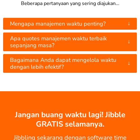
Beberapa pertanyaan yang sering diajukan...
↓
Mengapa manajemen waktu penting?
Apa quotes manajemen waktu terbaik
↓
sepanjang masa?
Bagaimana Anda dapat mengelola waktu
↓
dengan lebih efektif?
Jangan buang waktu lagi! Jibble
GRATIS selamanya.
Jibbling sekarang dengan software time