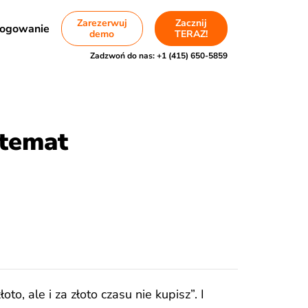
Zarezerwuj
Zacznij
ogowanie
demo
TERAZ!
Zadzwoń do nas:
+1 (415) 650-5859
 temat
to, ale i za złoto czasu nie kupisz”. I