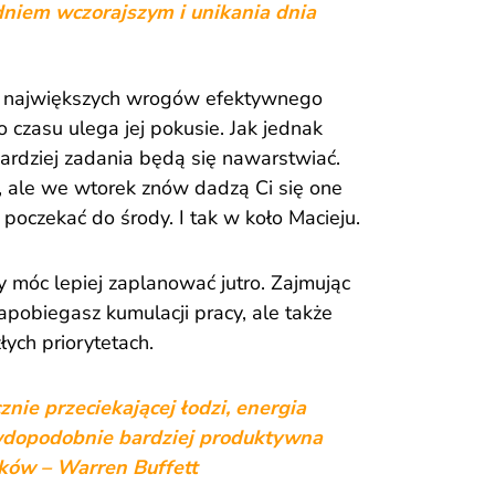
dniem wczorajszym i unikania dnia
z największych wrogów efektywnego
 czasu ulega jej pokusie. Jak jednak
bardziej zadania będą się nawarstwiać.
, ale we wtorek znów dadzą Ci się one
oczekać do środy. I tak w koło Macieju.
y móc lepiej zaplanować jutro. Zajmując
apobiegasz kumulacji pracy, ale także
łych priorytetach.
cznie przeciekającej łodzi, energia
wdopodobnie bardziej produktywna
eków –
Warren Buffett