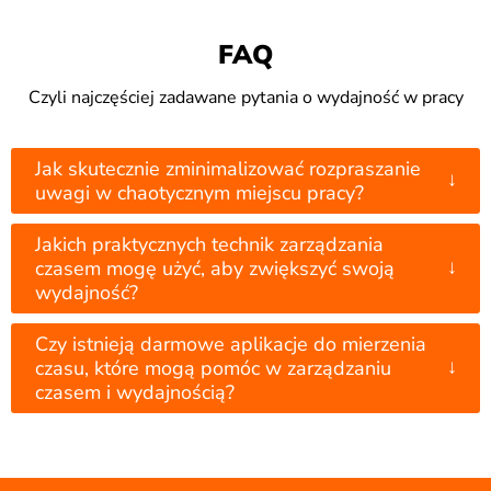
FAQ
Czyli najczęściej zadawane pytania o wydajność w pracy
Jak skutecznie zminimalizować rozpraszanie
↓
uwagi w chaotycznym miejscu pracy?
Jakich praktycznych technik zarządzania
↓
czasem mogę użyć, aby zwiększyć swoją
wydajność?
Czy istnieją darmowe aplikacje do mierzenia
↓
czasu, które mogą pomóc w zarządzaniu
czasem i wydajnością?