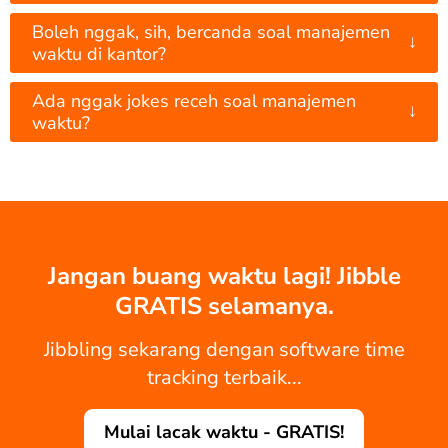
Boleh nggak, sih, bercanda soal manajemen
↓
waktu di kantor?
Ada nggak jokes receh soal manajemen
↓
waktu?
Jangan buang waktu lagi! Jibble
GRATIS selamanya.
Jibbling sekarang dengan software time
tracking terbaik...
Mulai lacak waktu - GRATIS!