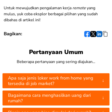
Untuk mewujudkan pengalaman kerja
remote
yang
mulus, yuk coba eksplor berbagai pilihan yang sudah
dibahas di artikel ini!
Bagikan:
Pertanyaan Umum
Beberapa pertanyaan yang sering diajukan…
Apa saja jenis loker work from home yang
↓
tersedia di job market?
Bagaimana cara menghasilkan uang dari
↓
rumah?