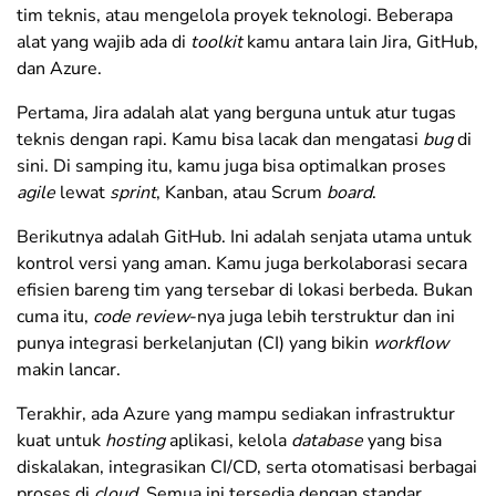
tim teknis, atau mengelola proyek teknologi. Beberapa
alat yang wajib ada di
toolkit
kamu antara lain Jira, GitHub,
dan Azure.
Pertama, Jira adalah alat yang berguna untuk atur tugas
teknis dengan rapi. Kamu bisa lacak dan mengatasi
bug
di
sini. Di samping itu, kamu juga bisa optimalkan proses
agile
lewat
sprint
, Kanban, atau Scrum
board
.
Berikutnya adalah GitHub. Ini adalah senjata utama untuk
kontrol versi yang aman. Kamu juga berkolaborasi secara
efisien bareng tim yang tersebar di lokasi berbeda. Bukan
cuma itu,
code review
-nya juga lebih terstruktur dan ini
punya integrasi berkelanjutan (CI) yang bikin
workflow
makin lancar.
Terakhir, ada Azure yang mampu sediakan infrastruktur
kuat untuk
hosting
aplikasi, kelola
database
yang bisa
diskalakan, integrasikan CI/CD, serta otomatisasi berbagai
proses di
cloud
. Semua ini tersedia dengan standar