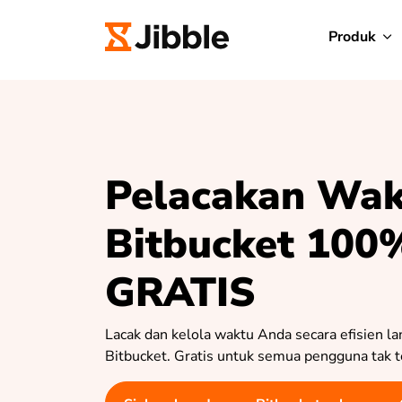
Produk
Pelacakan Wak
Bitbucket 100
GRATIS
Lacak dan kelola waktu Anda secara efisien la
Bitbucket. Gratis untuk semua pengguna tak t