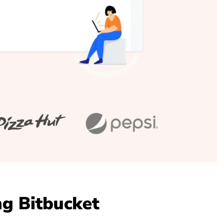
g Bitbucket