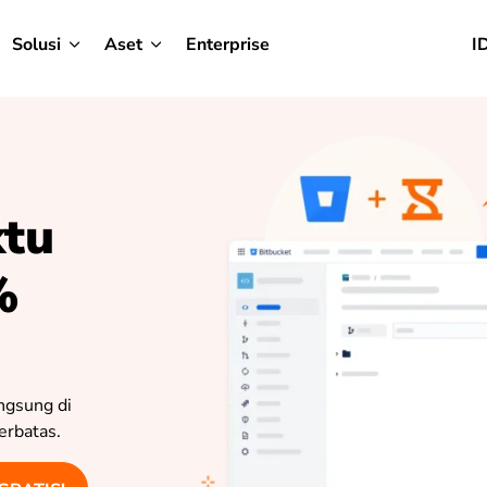
Solusi
Aset
Enterprise
I
tu
%
ngsung di
erbatas.