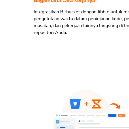
Bagaimana cara kerjanya
Integrasikan Bitbucket dengan Jibble untuk
pengelolaan waktu dalam peninjauan kode, p
masalah, dan pekerjaan lainnya langsung di l
repositori Anda.