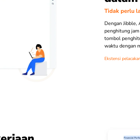
Tidak perlu l
Dengan Jibble,
penghitung jam
tombol penghit
waktu dengan 
Ekstensi pelacaka
erjaan