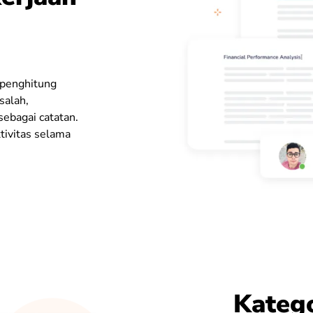
 penghitung
salah,
sebagai catatan.
tivitas selama
Katego