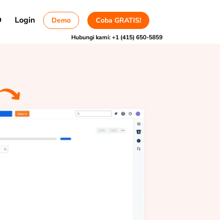
D
Login
Demo
Coba GRATIS!
Hubungi kami:
+1 (415) 650-5859