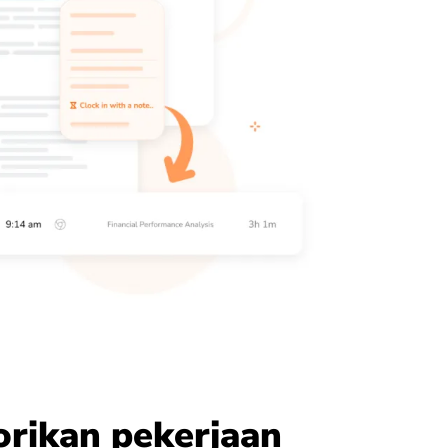
rikan pekerjaan