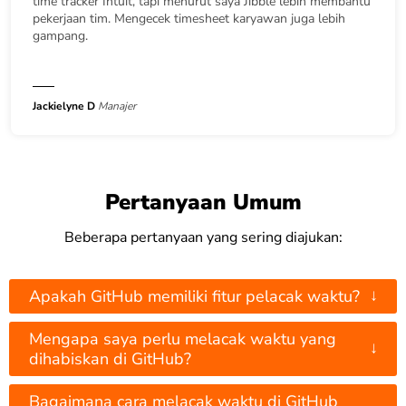
time tracker Intuit, tapi menurut saya Jibble lebih membantu
pekerjaan tim. Mengecek timesheet karyawan juga lebih
gampang.
Jackielyne D
Manajer
Pertanyaan Umum
Beberapa pertanyaan yang sering diajukan:
↓
Apakah GitHub memiliki fitur pelacak waktu?
Mengapa saya perlu melacak waktu yang
↓
dihabiskan di GitHub?
Bagaimana cara melacak waktu di GitHub