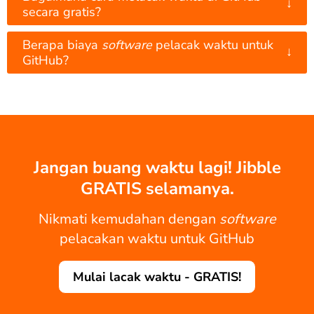
↓
secara gratis?
Berapa biaya
software
pelacak waktu untuk
↓
GitHub?
Jangan buang waktu lagi! Jibble
GRATIS selamanya.
Nikmati kemudahan dengan
software
pelacakan waktu untuk GitHub
Mulai lacak waktu - GRATIS!