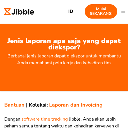
Mulai
ID
SEKARANG!
Jenis laporan apa saja yang dapat
diekspor?
Berbagai jenis laporan dapat diekspor untuk membantu
Anda memahami pola kerja dan kehadiran tim
Bantuan
|
Koleksi:
Laporan dan Invoicing
Dengan
software time tracking
Jibble, Anda akan lebih
paham semua tentang waktu dan kehadiran karyawan di