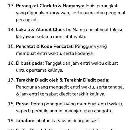
Perangkat Clock In & Namanya:
Jenis perangkat
yang digunakan karyawan, serta nama atau pengenal
perangkat.
Lokasi & Alamat Clock In:
Nama dan alamat lokasi
karyawan selama mencatat waktu.
Pencatat & Kode Pencatat:
Pengguna yang
membuat entri waktu, serta kodenya.
Dibuat pada:
Tanggal dan jam entri waktu dibuat
untuk pertama kalinya.
Terakhir Diedit oleh & Terakhir Diedit pada:
Pengguna yang mengedit entri waktu, serta tanggal
& jam entri tersebut diedit terakhir kalinya.
Peran:
Peran pengguna yang membuat entri waktu,
seperti pemilik, admin, manajer, atau anggota.
Jabatan:
Jabatan karyawan di organisasi.