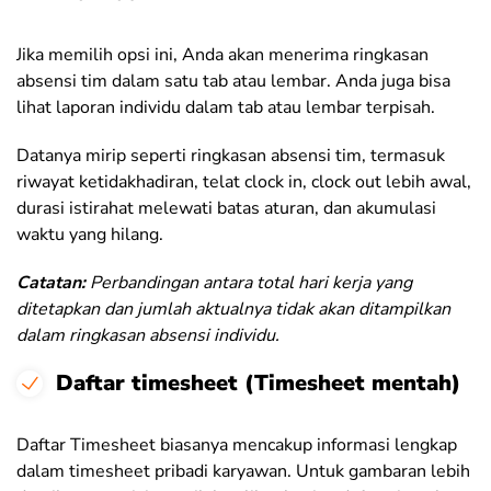
Jika memilih opsi ini, Anda akan menerima ringkasan
absensi tim dalam satu tab atau lembar. Anda juga bisa
lihat laporan individu dalam tab atau lembar terpisah.
Datanya mirip seperti ringkasan absensi tim, termasuk
riwayat ketidakhadiran, telat clock in, clock out lebih awal,
durasi istirahat melewati batas aturan, dan akumulasi
waktu yang hilang.
Catatan:
Perbandingan antara total hari kerja yang
ditetapkan dan jumlah aktualnya tidak akan ditampilkan
dalam ringkasan absensi individu.
Daftar timesheet (Timesheet mentah)
Daftar Timesheet biasanya mencakup informasi lengkap
dalam timesheet pribadi karyawan. Untuk gambaran lebih