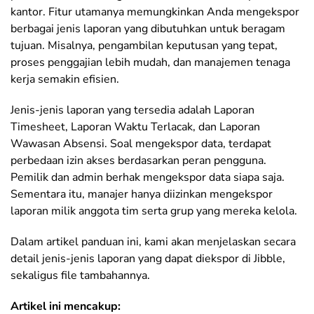
kantor. Fitur utamanya memungkinkan Anda mengekspor
berbagai jenis laporan yang dibutuhkan untuk beragam
tujuan. Misalnya, pengambilan keputusan yang tepat,
proses penggajian lebih mudah, dan manajemen tenaga
kerja semakin efisien.
Jenis-jenis laporan yang tersedia adalah Laporan
Timesheet, Laporan Waktu Terlacak, dan Laporan
Wawasan Absensi. Soal mengekspor data, terdapat
perbedaan izin akses berdasarkan peran pengguna.
Pemilik dan admin berhak mengekspor data siapa saja.
Sementara itu, manajer hanya diizinkan mengekspor
laporan milik anggota tim serta grup yang mereka kelola.
Dalam artikel panduan ini, kami akan menjelaskan secara
detail jenis-jenis laporan yang dapat diekspor di Jibble,
sekaligus file tambahannya.
Artikel ini mencakup: