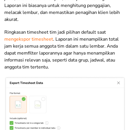
Laporan ini biasanya untuk menghitung penggajian,
melacak lembur, dan memastikan penagihan klien lebih
akurat.
Ringkasan timesheet tim jadi pilihan default saat
mengekspor timesheet
. Laporan ini menampilkan total
jam kerja semua anggota tim dalam satu lembar. Anda
dapat memfilter laporannya agar hanya menampilkan
informasi relevan saja, seperti data grup, jadwal, atau
anggota tim tertentu.