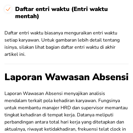
Daftar entri waktu (Entri waktu
mentah)
Daftar entri waktu biasanya menguraikan entri waktu
setiap karyawan. Untuk gambaran lebih detail tentang
isinya, silakan lihat bagian daftar entri waktu di akhir
artikel ini.
Laporan Wawasan Absensi
Laporan Wawasan Absensi menyajikan analisis
mendalam terkait pola kehadiran karyawan. Fungsinya
untuk membantu manajer HRD dan supervisor memantau
tingkat kehadiran di tempat kerja. Datanya meliputi
perbandingan antara total hari kerja yang ditetapkan dan
aktualnya, riwayat ketidakhadiran, frekuensi telat clock in