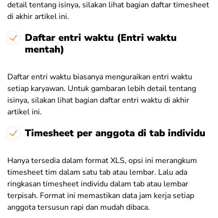
detail tentang isinya, silakan lihat bagian daftar timesheet
di akhir artikel ini.
Daftar entri waktu (Entri waktu
mentah)
Daftar entri waktu biasanya menguraikan entri waktu
setiap karyawan. Untuk gambaran lebih detail tentang
isinya, silakan lihat bagian daftar entri waktu di akhir
artikel ini.
Timesheet per anggota di tab individu
Hanya tersedia dalam format XLS, opsi ini merangkum
timesheet tim dalam satu tab atau lembar. Lalu ada
ringkasan timesheet individu dalam tab atau lembar
terpisah. Format ini memastikan data jam kerja setiap
anggota tersusun rapi dan mudah dibaca.