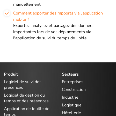
manuellement
Comment exporter des rapports via l’application
mobile ?
Exportez, analysez et partagez des données
importantes lors de vos déplacements via
l'application de suivi du temps de Jibble
Produit
Secteurs
Logiciel de suivi des
Entreprises
présences
Construction
Logiciel de gestion du
Industrie
temps et des présences
Logistique
Application de feuille de
Hôtellerie
temps