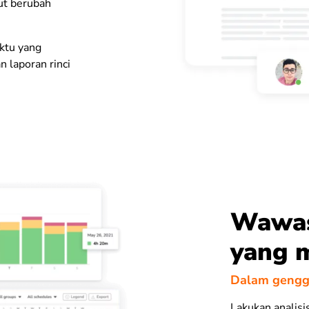
ut berubah
aktu yang
n laporan rinci
Wawas
yang 
Dalam gengg
Lakukan analisi