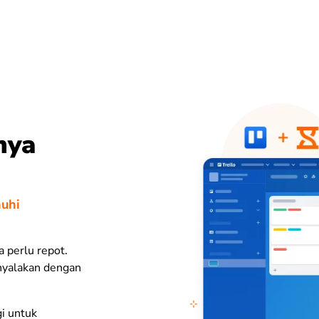
nya
nuhi
a perlu repot.
nyalakan dengan
gi untuk