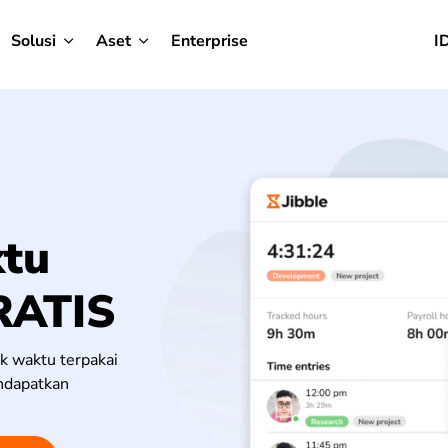
Solusi
Aset
Enterprise
I
tu
RATIS
k waktu terpakai
ndapatkan