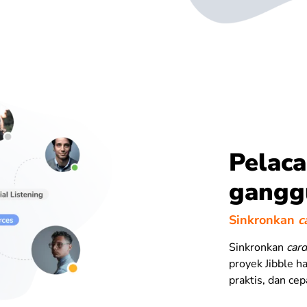
Pelac
gangg
Sinkronkan
c
Sinkronkan
card
proyek Jibble h
praktis, dan cep