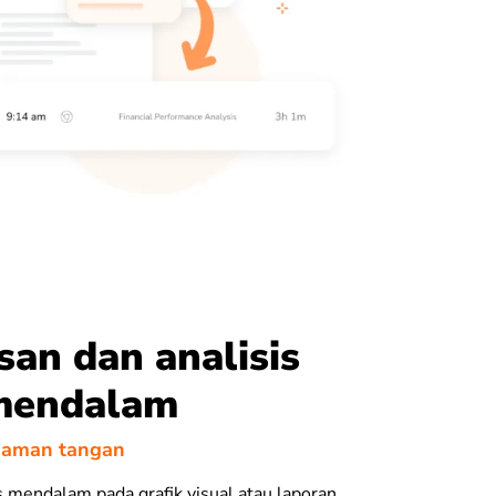
an dan analisis
mendalam
aman tangan
s mendalam pada grafik visual atau laporan