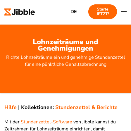
Starte
DE
JETZT!
Lohnzeiträume und
Genehmigungen
Richte Lohnzeiträume ein und genehmige Stundenzettel
für eine pünktliche Gehaltsabrechnung
Hilfe
|
Kollektionen:
Stundenzettel & Berichte
Mit der
Stundenzettel-Software
von Jibble kannst du
Zeitrahmen für Lohnzeiträume einrichten, damit