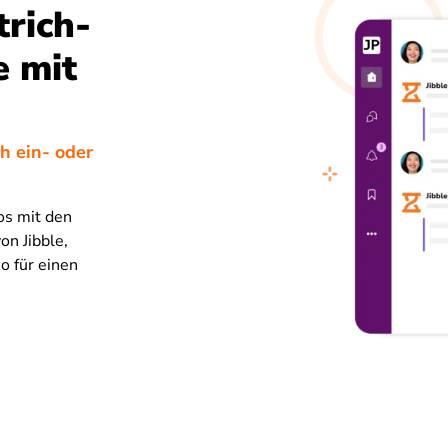
rich-
e mit
h ein- oder
os mit den
on Jibble,
so für einen