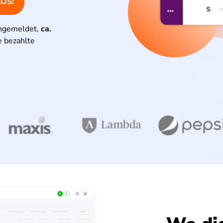
LOS!
angemeldet,
ca.
e bezahlte