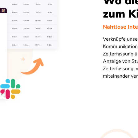
Wo die
zum Ki
Nahtlose Inte
Verknüpfe uns
Kommunikation u
Zeiterfassung ü
Anzeige von Stu
Zeiterfassung, 
miteinander vern