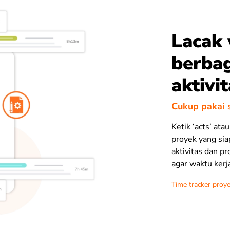
Lacak
berbag
aktivi
Cukup pakai
Ketik ‘acts’ ata
proyek yang sia
aktivitas dan p
agar waktu kerj
Time tracker proy