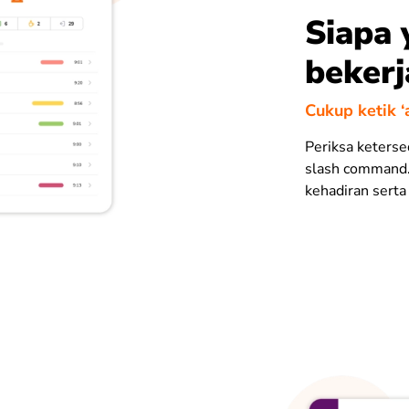
Siapa
bekerj
Cukup ketik ‘a
Periksa keterse
slash command. 
kehadiran serta 