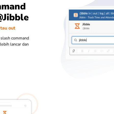
mmand
@Jibble
tau out
i slash command
 lebih lancar dan