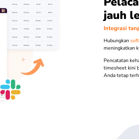
Pelac
jauh l
Integrasi ta
Hubungkan
sof
meningkatkan k
Pencatatan keha
timesheet kini 
Anda tetap terh