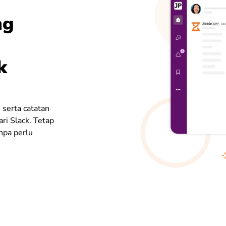
ng
k
 serta catatan
ari Slack. Tetap
anpa perlu