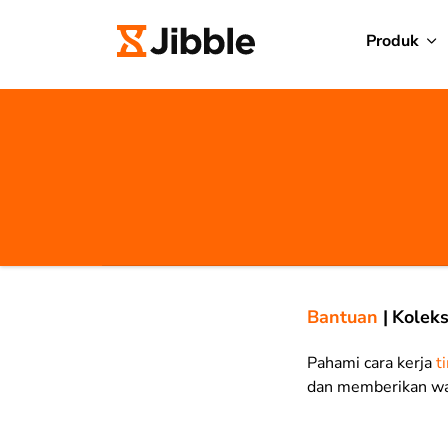
Produk
Bantuan
|
Koleks
Pahami cara kerja
t
dan memberikan waw