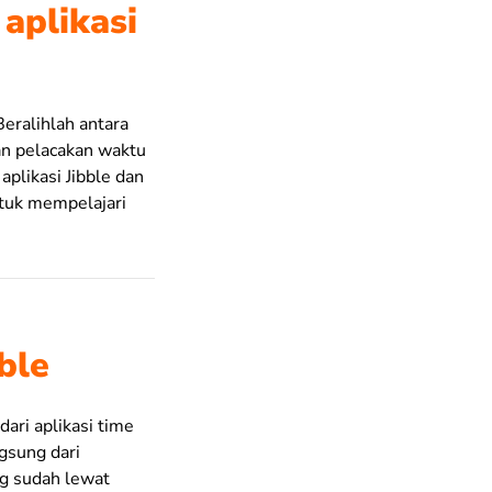
aplikasi
eralihlah antara
an pelacakan waktu
plikasi Jibble dan
ntuk mempelajari
ble
ari aplikasi time
ngsung dari
ng sudah lewat