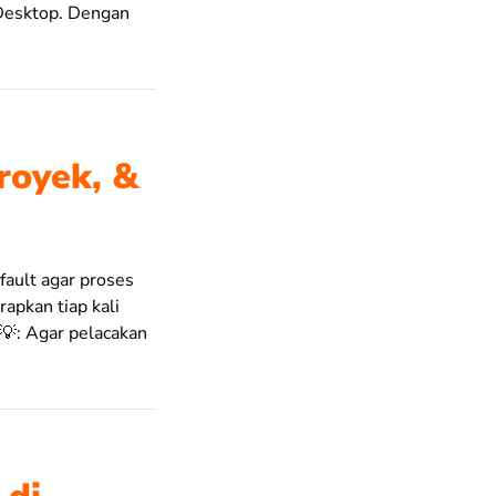
 Desktop. Dengan
royek, &
efault agar proses
apkan tiap kali
 💡: Agar pelacakan