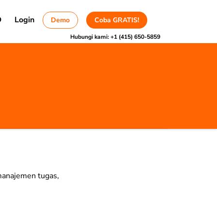
D
Login
Demo
Coba GRATIS!
Hubungi kami:
+1 (415) 650-5859
 manajemen tugas,