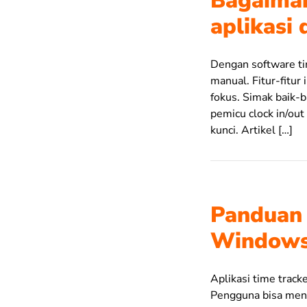
Bagaiman
aplikasi 
Dengan software tim
manual. Fitur-fitu
fokus. Simak baik-
pemicu clock in/out
kunci. Artikel […]
Panduan 
Windows
Aplikasi time track
Pengguna bisa meni