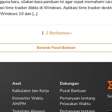
guna baru, silakan baca panduan ini agar cepat memahami ca
i time tracker Jibble di Windows. Aplikasi time tracker deskt
 Windows 10 dan […]
1
2
Berikutnya »
Beranda Pusat Bantuan
Aset
Dukungan
Kalkulator Jam Kerja
Pusat Bantuan
Se
Konverter Waktu
Pertanyaan tentang
AM/PM
Pelacakan Waktu
Template Absensi
Pertanyaan tentang