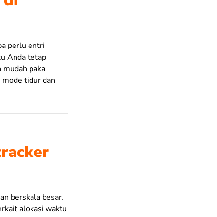
 di
a perlu entri
tu Anda tetap
an mudah pakai
i mode tidur dan
tracker
an berskala besar.
kait alokasi waktu