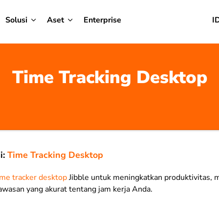
Solusi
Aset
Enterprise
I
Time Tracking Desktop
i:
Time Tracking Desktop
ime tracker desktop
Jibble untuk meningkatkan produktivitas,
asan yang akurat tentang jam kerja Anda.