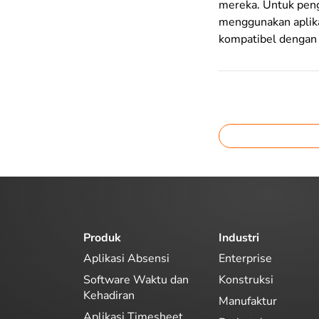
mereka. Untuk peng
menggunakan aplikas
kompatibel dengan
Produk
Industri
Aplikasi Absensi
Enterprise
Software Waktu dan
Konstruksi
Kehadiran
Manufaktur
Aplikasi Timesheet