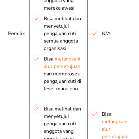
anggota yang
mereka awasi
Bisa melihat dan
menyetujui
Pemilik
pengajuan cuti
N/A
semua anggota
organisasi
Bisa
melangkahi
alur persetujuan
dan memproses
pengajuan cuti di
level mana pun
Bisa melihat dan
Bisa
menyetujui
melangkahi
pengajuan cuti
alur
anggota yang
persetujuan
mereka awasi