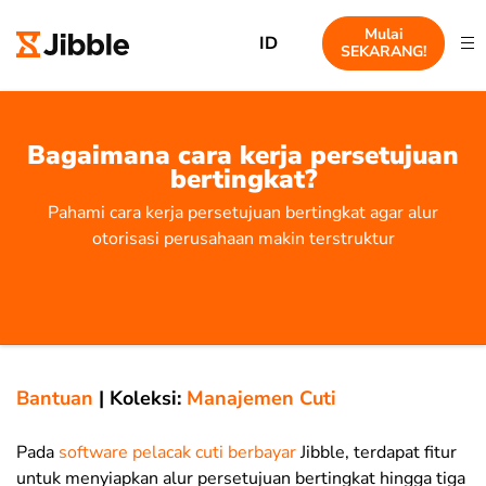
Mulai
ID
SEKARANG!
Bagaimana cara kerja persetujuan
bertingkat?
Pahami cara kerja persetujuan bertingkat agar alur
otorisasi perusahaan makin terstruktur
Bantuan
|
Koleksi:
Manajemen Cuti
Pada
software pelacak cuti berbayar
Jibble, terdapat fitur
untuk menyiapkan alur persetujuan bertingkat hingga tiga