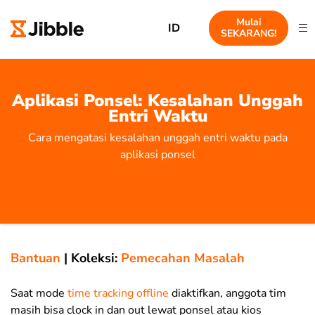
Mulai
ID
SEKARANG!
Aplikasi Ponsel: Kesalahan Unggah
Entri Waktu
Cara mengatasi kesalahan unggah entri waktu pada
aplikasi ponsel
Bantuan
|
Koleksi:
Pemecahan Masalah
Saat mode
time tracking offline
diaktifkan, anggota tim
masih bisa clock in dan out lewat ponsel atau kios