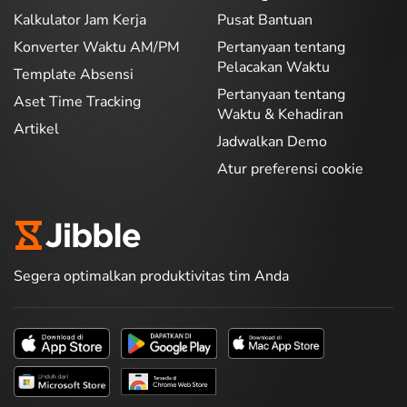
Kalkulator Jam Kerja
Pusat Bantuan
Konverter Waktu AM/PM
Pertanyaan tentang
Pelacakan Waktu
Template Absensi
Pertanyaan tentang
Aset Time Tracking
Waktu & Kehadiran
Artikel
Jadwalkan Demo
Atur preferensi cookie
Segera optimalkan produktivitas tim Anda