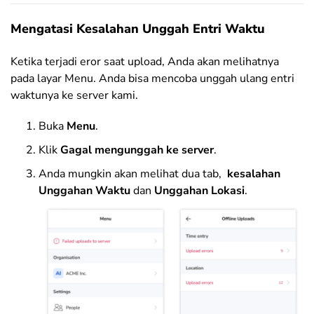
Mengatasi Kesalahan Unggah Entri Waktu
Ketika terjadi eror saat upload, Anda akan melihatnya
pada layar Menu. Anda bisa mencoba unggah ulang entri
waktunya ke server kami.
Buka
Menu
.
Klik
Gagal mengunggah ke server
.
Anda mungkin akan melihat dua tab,
kesalahan
Unggahan Waktu
dan
Unggahan Lokasi
.