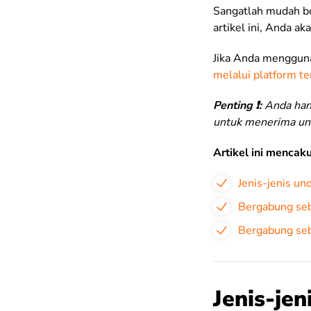
Sangatlah mudah be
artikel ini, Anda a
Jika Anda menggunak
melalui platform t
Penting ❗️:
Anda hany
untuk menerima un
Artikel ini mencak
Jenis-jenis un
Bergabung seb
Bergabung se
Jenis-je