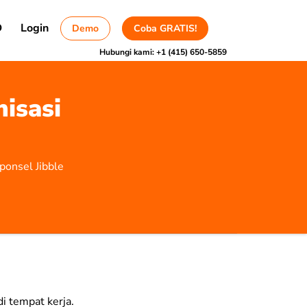
D
Login
Demo
Coba GRATIS!
Hubungi kami:
+1 (415) 650-5859
isasi
ponsel Jibble
i tempat kerja
.