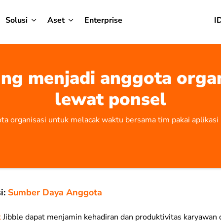
Solusi
Aset
Enterprise
I
ng menjadi anggota organ
lewat ponsel
ota organisasi untuk melacak waktu bersama tim pakai aplikasi 
i:
Sumber Daya Anggota
k
Jibble dapat menjamin kehadiran dan produktivitas karyawan d