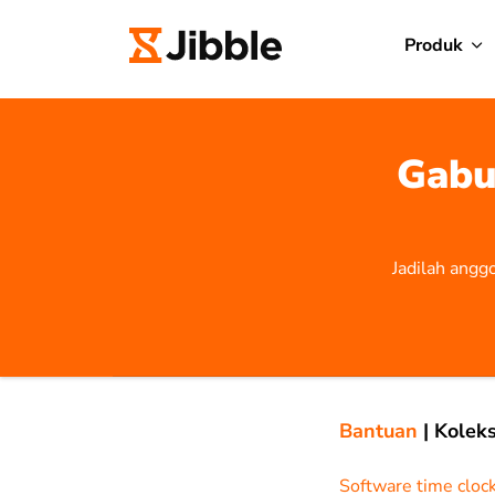
Produk
Gabu
Jadilah angg
Bantuan
|
Koleks
Software time cloc