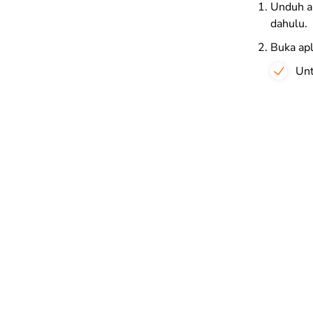
Unduh ap
dahulu.
Buka apl
Unt