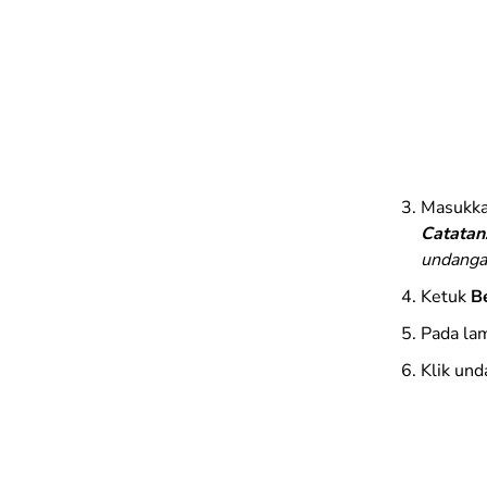
Masukkan
Catatan
undanga
Ketuk
B
Pada lam
Klik und