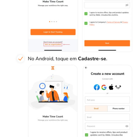
No Android, toque em
Cadastre-se
.