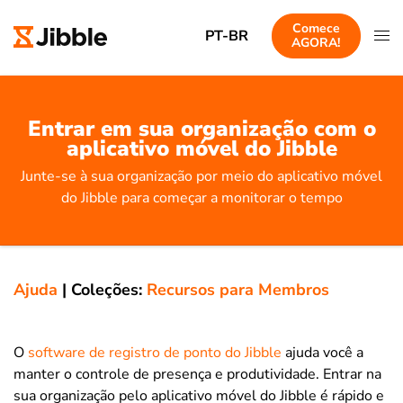
Comece
PT-BR
AGORA!
Entrar em sua organização com o
aplicativo móvel do Jibble
Junte-se à sua organização por meio do aplicativo móvel
do Jibble para começar a monitorar o tempo
Ajuda
|
Coleções:
Recursos para Membros
O
software de registro de ponto do Jibble
ajuda você a
manter o controle de presença e produtividade. Entrar na
sua organização pelo aplicativo móvel do Jibble é rápido e