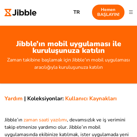
Hemen
TR
BAŞLAYIN!
Jibble’ın mobil uygulaması ile
kuruluşunuza katılın
Zaman takibine başlamak için Jibble'ın mobil uygulaması
aracılığıyla kuruluşunuza katılın
Yardım
|
Koleksiyonlar:
Kullanıcı Kaynakları
Jibble’ın
zaman saati yazılımı
, devamsızlık ve iş verimini
takip etmenize yardımcı olur. Jibble’ın mobil
uygulamasında ekibinize katılmak, ister uygulamada yeni