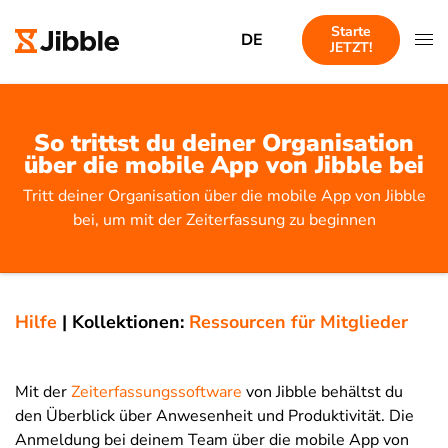
Starte
DE
JETZT!
So trittst du deiner Organisation
über die mobile App von Jibble bei
Tritt deiner Organisation über die mobile App von Jibble
bei, um mit der Zeiterfassung zu beginnen
Hilfe
|
Kollektionen:
Ressourcen für Mitglieder
Mit der
Zeiterfassungssoftware
von Jibble behältst du
den Überblick über Anwesenheit und Produktivität. Die
Anmeldung bei deinem Team über die mobile App von