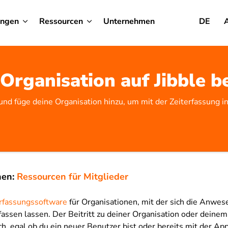
ungen
Ressourcen
Unternehmen
DE
Organisation auf Jibble b
 und füge deine Organisation hinzu, um mit der Zeiterfassung in
nen:
Ressourcen für Mitglieder
rfassungssoftware
für Organisationen, mit der sich die Anwes
rfassen lassen. Der Beitritt zu deiner Organisation oder deinem
ch, egal ob du ein neuer Benutzer bist oder bereits mit der App