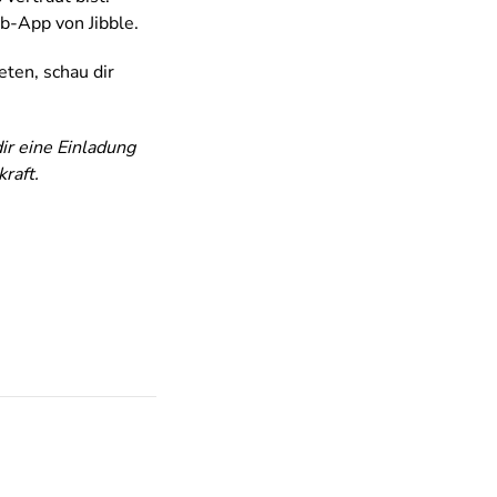
eb-App von Jibble.
eten, schau dir
ir eine Einladung
raft.