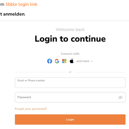
sem
Jibble login link
zt anmelden
.