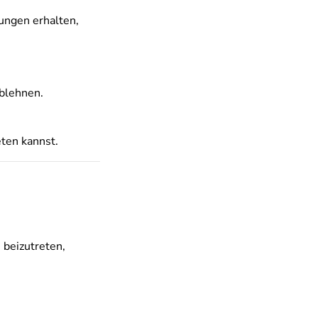
ungen erhalten,
blehnen.
eten kannst.
 beizutreten,