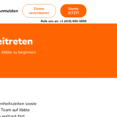
Demo
Starte
Anmelden
vereinbaren
JETZT!
Rufe uns an:
+1 (415) 650-5859
eitreten
 Jibble zu beginnen
enheitszeiten sowie
 Team auf Jibble
 vertraut bist.