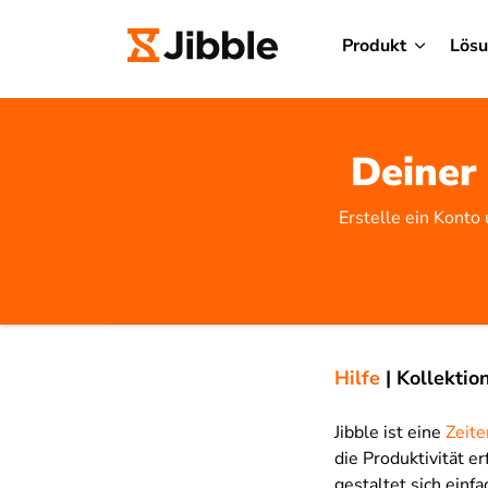
Produkt
Lös
Deiner 
Erstelle ein Konto
Hilfe
|
Kollektio
Jibble ist eine
Zeite
die Produktivität e
gestaltet sich einfa