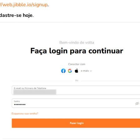
//web.jibble.io/signup
.
dastre-se hoje
.