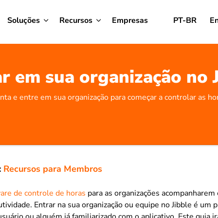
Soluções
Recursos
Empresas
PT-BR
En
r em sua organização no 
nta e entre em sua organização para começar a controlar as hor
:
Recursos para Membros
are de controle de horas
para as organizações acompanharem o
tividade. Entrar na sua organização ou equipe no Jibble é um 
suário ou alguém já familiarizado com o aplicativo. Este guia ir