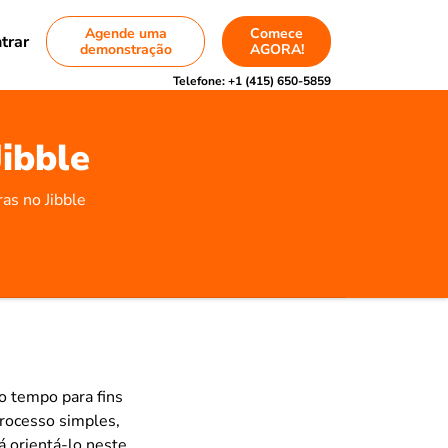
Agende uma
Comece
trar
demonstração
AGORA!
Telefone:
+1 (415) 650-5859
Jibble
as no Jibble
 tempo para fins
processo simples,
á orientá-lo neste