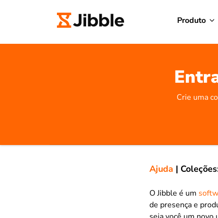
Produto
Entra
Crie uma co
Ajuda
|
Coleções
O Jibble é um
softw
de presença e produ
seja você um novo u