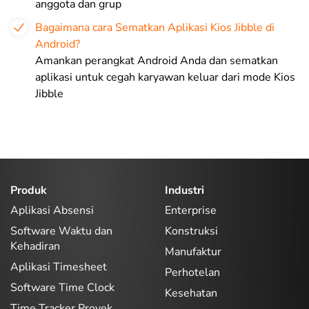
anggota dan grup
Bagaimana cara Sematkan Aplikasi Kios Jibble di
Android?
Amankan perangkat Android Anda dan sematkan
aplikasi untuk cegah karyawan keluar dari mode Kios
Jibble
Produk
Industri
Aplikasi Absensi
Enterprise
Software Waktu dan
Konstruksi
Kehadiran
Manufaktur
Aplikasi Timesheet
Perhotelan
Software Time Clock
Kesehatan
Time Tracker Proyek