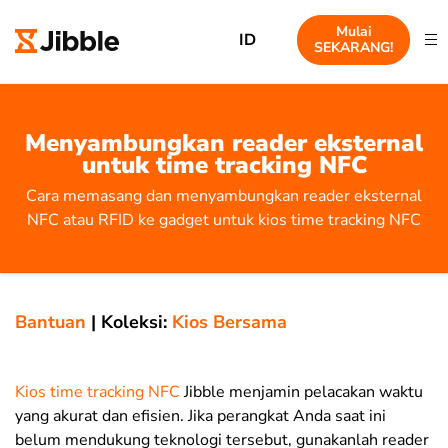
Mulai
ID
SEKARANG!
Menyambungkan reader eksternal
untuk time tracking NFC
Cara memasang dan menyambungkan reader eksternal
NFC atau RFID ke gadget untuk kios time tracking NFC
Bantuan
|
Koleksi:
Kios Bersama
Kios time tracking NFC
Jibble menjamin pelacakan waktu
yang akurat dan efisien. Jika perangkat Anda saat ini
belum mendukung teknologi tersebut, gunakanlah reader