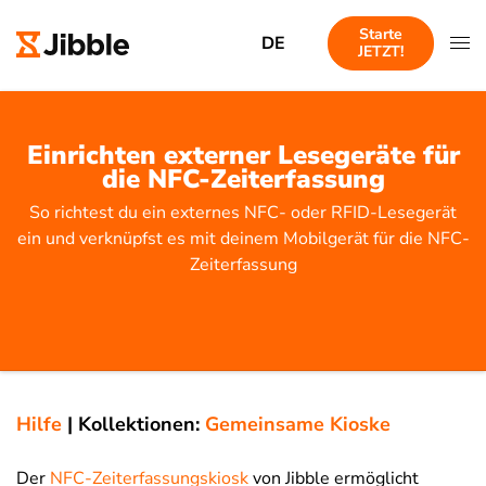
Starte
DE
JETZT!
Einrichten externer Lesegeräte für
die NFC-Zeiterfassung
So richtest du ein externes NFC- oder RFID-Lesegerät
ein und verknüpfst es mit deinem Mobilgerät für die NFC-
Zeiterfassung
Hilfe
|
Kollektionen:
Gemeinsame Kioske
Der
NFC-Zeiterfassungskiosk
von Jibble ermöglicht