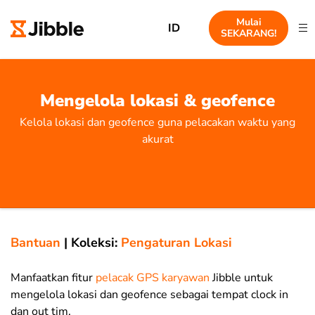
Mulai
ID
SEKARANG!
Mengelola lokasi & geofence
Kelola lokasi dan geofence guna pelacakan waktu yang
akurat
Bantuan
|
Koleksi:
Pengaturan Lokasi
Manfaatkan fitur
pelacak GPS karyawan
Jibble untuk
mengelola lokasi dan geofence sebagai tempat clock in
dan out tim.