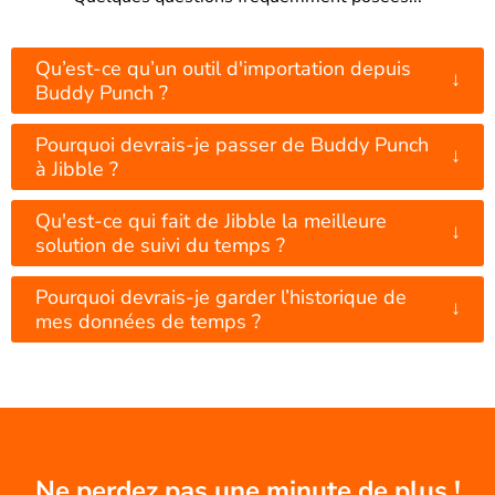
Qu’est-ce qu’un outil d'importation depuis
↓
Buddy Punch ?
Pourquoi devrais-je passer de Buddy Punch
↓
à Jibble ?
Qu'est-ce qui fait de Jibble la meilleure
↓
solution de suivi du temps ?
Pourquoi devrais-je garder l’historique de
↓
mes données de temps ?
Ne perdez pas une minute de plus !