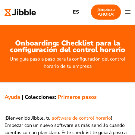
¡Empieza
ES
AHORA!
Onboarding: Checklist para la
configuración del control horario
Una guía paso a paso para la configuración del control
horario de tu empresa
Ayuda
|
Colecciones:
Primeros pasos
¡Bienvenido Jibble, tu
software de control horario
!
Empezar con un nuevo software es más sencillo cuando
cuentas con un plan claro. Este checklist te guiará paso a