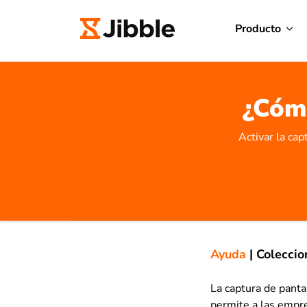
Producto
¿Cómo
Activar la cap
Ayuda
|
Coleccio
La captura de panta
permite a las empre