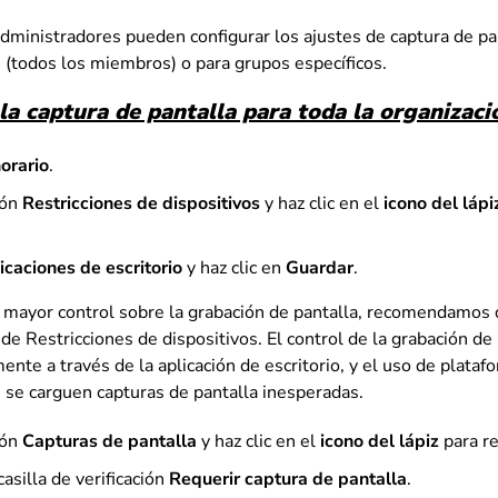
administradores pueden configurar los ajustes de captura de pan
n (todos los miembros) o para grupos específicos.
 la captura de pantalla para toda la organizaci
orario
.
ión
Restricciones de dispositivos
y haz clic en el
icono del lápi
icaciones de escritorio
y haz clic en
Guardar
.
 mayor control sobre la grabación de pantalla, recomendamos 
de Restricciones de dispositivos. El control de la grabación de
nte a través de la aplicación de escritorio, y el uso de plataf
 se carguen capturas de pantalla inesperadas.
ión
Capturas de pantalla
y haz clic en el
icono del lápiz
para re
casilla de verificación
Requerir captura de pantalla
.