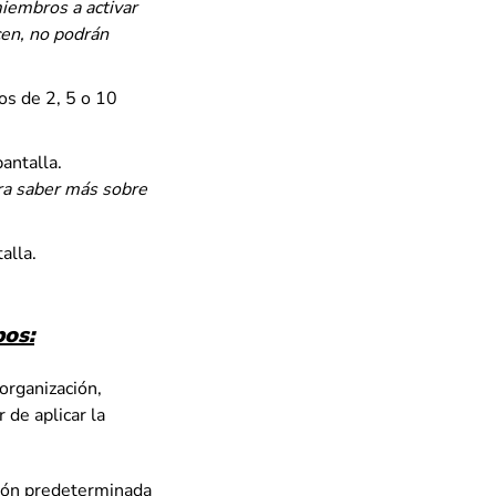
miembros a activar
acen, no podrán
los de 2, 5 o 10
antalla.
a saber más sobre
alla.
pos:
organización,
 de aplicar la
ción predeterminada