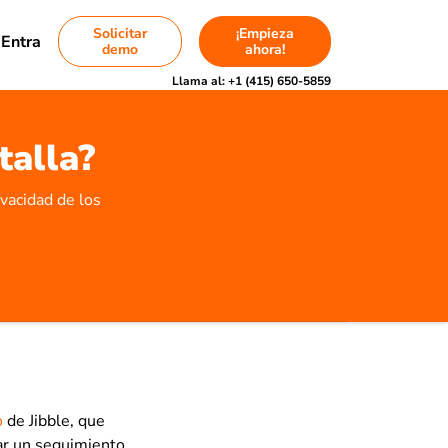
Solicitar
¡Empieza
Entra
demo
ahora!
Llama al:
+1 (415) 650-5859
talla?
ivacidad de los
o
de Jibble, que
zar un seguimiento