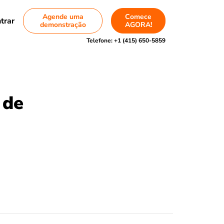
Agende uma
Comece
trar
demonstração
AGORA!
Telefone:
+1 (415) 650-5859
 de