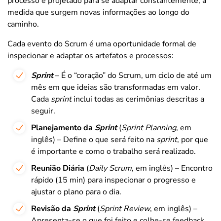
processo é projetado para se adaptar constantemente, à
medida que surgem novas informações ao longo do
caminho.
Cada evento do Scrum é uma oportunidade formal de
inspecionar e adaptar os artefatos e processos:
Sprint
– É o “coração” do Scrum, um ciclo de até um
mês em que ideias são transformadas em valor.
Cada
sprint
inclui todas as cerimônias descritas a
seguir.
Planejamento da
Sprint
(
Sprint Planning
, em
inglês) – Define o que será feito na
sprint
, por que
é importante e como o trabalho será realizado.
Reunião Diária
(
Daily Scrum
, em inglês) – Encontro
rápido (15 min) para inspecionar o progresso e
ajustar o plano para o dia.
Revisão da
Sprint
(
Sprint Review
, em inglês) –
Apresenta-se o que foi feito e colhe-se feedback