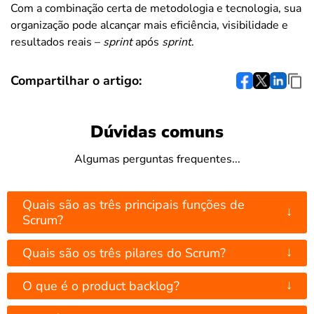
Com a combinação certa de metodologia e tecnologia, sua
organização pode alcançar mais eficiência, visibilidade e
resultados reais –
sprint
após
sprint
.
Compartilhar o artigo:
Dúvidas comuns
Algumas perguntas frequentes...
Quais são as três principais funções de
↓
Scrum?
↓
Quais são os três pilares do Scrum?
↓
O que é o product backlog?