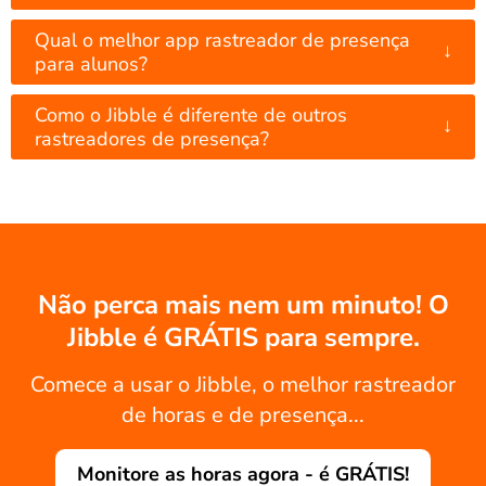
Qual o melhor app rastreador de presença
↓
para alunos?
Como o Jibble é diferente de outros
↓
rastreadores de presença?
Não perca mais nem um minuto! O
Jibble é GRÁTIS para sempre.
Comece a usar o Jibble, o melhor rastreador
de horas e de presença...
Monitore as horas agora - é GRÁTIS!