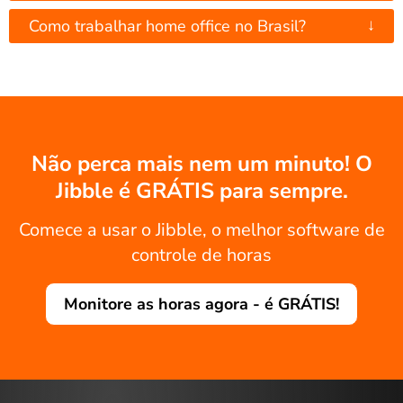
↓
Como trabalhar home office no Brasil?
Não perca mais nem um minuto! O
Jibble é GRÁTIS para sempre.
Comece a usar o Jibble, o melhor software de
controle de horas
Monitore as horas agora - é GRÁTIS!