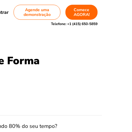
Agende uma
Comece
trar
demonstração
AGORA!
Telefone:
+1 (415) 650-5859
de Forma
çando 80% do seu tempo?