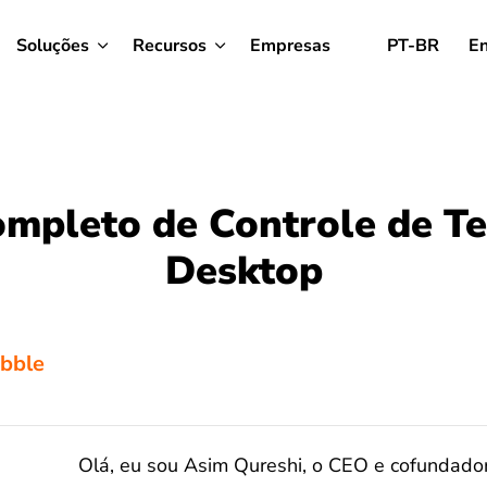
Soluções
Recursos
Empresas
PT-BR
En
ompleto de Controle de T
Desktop
ibble
Olá, eu sou Asim Qureshi, o CEO e cofundador