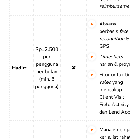
reimbursement
)
Absensi
berbasis
face
recognition
&
GPS
Rp12.500
per
Timesheet
pengguna
harian & proyek
Hadirr
❌
per bulan
Fitur untuk tim
(min. 6
sales
yang
pengguna)
mencakup
Client Visit,
Field Activity,
dan Lend App
Manajemen jam
kerja, istirahat,