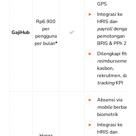
GPS
Integrasi ke
Rp6.900
HRIS dan
per
payroll
dengan
GajiHub
✅
pengguna
pemotongan
per bulan
*
BPJS & PPh 21
Dilengkapi fitur
reimbursement
,
kasbon,
rekrutmen, dan
tracking
KPI
Absensi via
mobile
berbasis
biometrik
Integrasi ke
HRIS dan
Harga