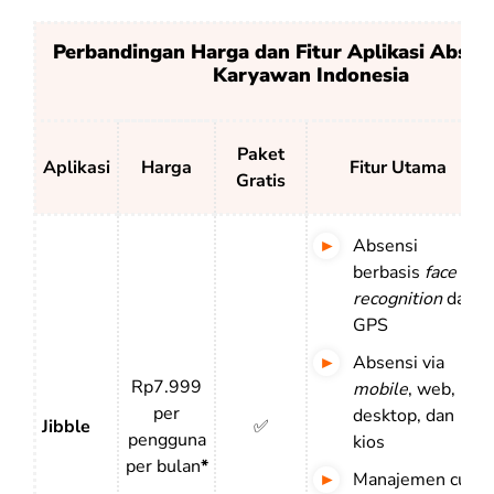
Perbandingan Harga dan Fitur Aplikasi Absen
Karyawan Indonesia
Paket
Aplikasi
Harga
Fitur Utama
Gratis
Absensi
berbasis
face
recognition
dan
GPS
Absensi via
Rp7.999
mobile
, web,
per
desktop, dan
Jibble
✅
pengguna
kios
per bulan
*
Manajemen cuti