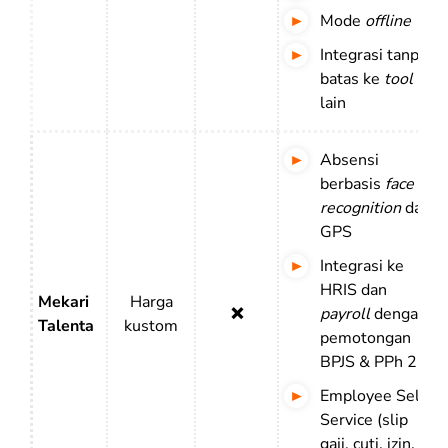
Mode
offline
Integrasi tanpa
batas ke
tool
lain
Absensi
berbasis
face
recognition
dan
GPS
Integrasi ke
HRIS dan
Mekari
Harga
❌
payroll
dengan
Talenta
kustom
pemotongan
BPJS & PPh 21
Employee Self-
Service (slip
gaji, cuti, izin,