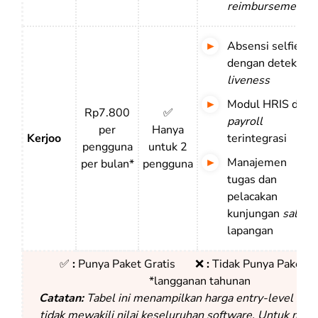
reimbursement
Absensi selfie
dengan deteksi
liveness
Modul HRIS dan
Rp7.800
✅
payroll
per
Hanya
Kerjoo
terintegrasi
pengguna
untuk 2
Manajemen
per bulan*
pengguna
tugas dan
pelacakan
kunjungan
sales
lapangan
✅
:
Punya Paket Gratis ❌
:
Tidak Punya Paket G
*
langganan tahunan
Catatan:
Tabel ini menampilkan harga entry-level dan
tidak mewakili nilai keseluruhan software. Untuk meni