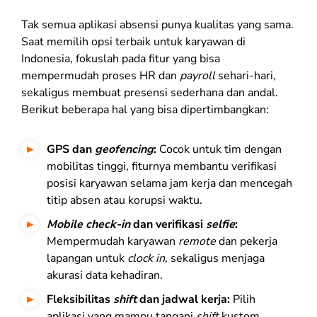
Tak semua aplikasi absensi punya kualitas yang sama.
Saat memilih opsi terbaik untuk karyawan di
Indonesia, fokuslah pada fitur yang bisa
mempermudah proses HR dan
payroll
sehari-hari,
sekaligus membuat presensi sederhana dan andal.
Berikut beberapa hal yang bisa dipertimbangkan:
GPS dan
geofencing
:
Cocok untuk tim dengan
mobilitas tinggi, fiturnya membantu verifikasi
posisi karyawan selama jam kerja dan mencegah
titip absen atau korupsi waktu.
Mobile check-in
dan
verifikasi
selfie
:
Mempermudah karyawan
remote
dan pekerja
lapangan untuk
clock in,
sekaligus menjaga
akurasi data kehadiran.
Fleksibilitas
shift
dan jadwal kerja:
Pilih
aplikasi yang mampu tangani
shift
kustom,