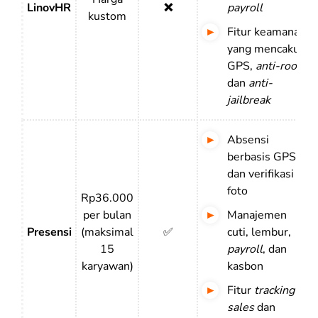
LinovHR
❌
payroll
kustom
Fitur keamanan
yang mencakup
GPS,
anti-root
,
dan
anti-
jailbreak
Absensi
berbasis GPS
dan verifikasi
foto
Rp36.000
per bulan
Manajemen
Presensi
(maksimal
✅
cuti, lembur,
15
payroll
, dan
karyawan)
kasbon
Fitur
tracking
sales
dan