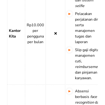
dan sistem
selfie
Pelacakan
perjalanan dinas
Rp10.000
serta
Kantor
per
manajemen
❌
Kita
pengguna
tugas dan
per bulan
laporan
Slip gaji digital,
manajemen
cuti,
reimbursement
,
dan pinjaman
karyawan.
Absensi
berbasis
face
recognition
dan