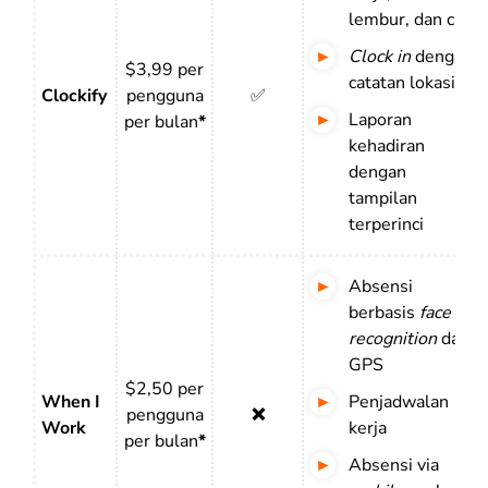
lembur, dan cuti
Clock in
dengan
$3,99 per
catatan lokasi
Clockify
pengguna
✅
Laporan
per bulan
*
kehadiran
dengan
tampilan
terperinci
Absensi
berbasis
face
recognition
dan
GPS
$2,50 per
When I
Penjadwalan
pengguna
❌
Work
kerja
per bulan
*
Absensi via