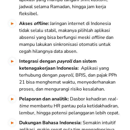
jadwal selama Ramadan, hingga jam kerja
fleksibel.
Akses
offline
:
Jaringan internet di Indonesia
tidak selalu stabil, makanya pilihlah aplikasi
absensi yang bisa berfungsi meski
offline
dan
mampu lakukan sinkronisasi otomatis untuk
cegah hilangnya data absen.
Integrasi dengan
payroll
dan sistem
ketenagakerjaan Indonesia:
Aplikasi yang
terhubung dengan
payroll
, BPJS, dan pajak PPh
21 bisa menghemat waktu, menyederhanakan
proses, dan mengurangi risiko kesalahan.
Pelaporan dan analitik:
Dasbor kehadiran
real-
time
membantu HR pantau pola ketidakhadiran,
lembur, hingga potensi pelanggaran lebih cepat.
Dukungan Bahasa Indonesia:
Semakin intuitif
aplikasi, makin cepat pula tim mengadopsinya.