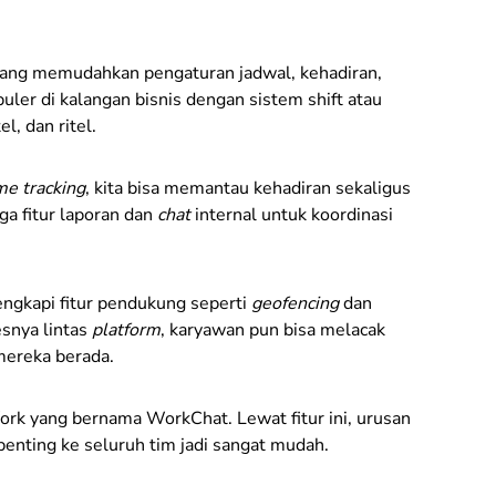
ang memudahkan pengaturan jadwal, kehadiran,
puler di kalangan bisnis dengan sistem shift atau
l, dan ritel.
me tracking
, kita bisa memantau kehadiran sekaligus
a fitur laporan dan
chat
internal untuk koordinasi
engkapi fitur pendukung seperti
geofencing
dan
esnya lintas
platform
, karyawan pun bisa melacak
mereka berada.
ork yang bernama WorkChat. Lewat fitur ini, urusan
o penting ke seluruh tim jadi sangat mudah.