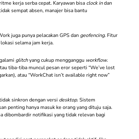
ritme kerja serba cepat. Karyawan bisa
clock in
dan
tidak sempat absen, manajer bisa bantu
 Work juga punya pelacakan GPS dan
geofencing
. Fitur
lokasi selama jam kerja.
ngalami
glitch
yang cukup mengganggu
workflow
.
au tiba-tiba muncul pesan eror seperti “We’ve lost
arkan), atau “WorkChat isn’t available right now”
tidak sinkron dengan versi
desktop
. Sistem
esan penting hanya masuk ke orang yang dituju saja.
a dibombardir notifikasi yang tidak relevan bagi