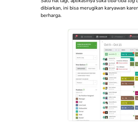
Satu hal lagi, aplikasinya suka tiba-tiba
log 
dibiarkan, ini bisa merugikan karyawan kare
berharga.