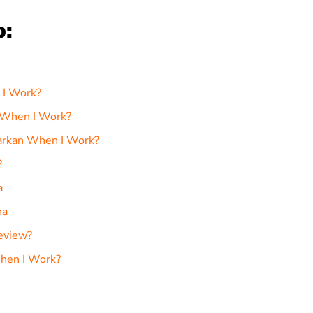
p:
 I Work?
i When I Work?
arkan When I Work?
?
a
na
eview?
hen I Work?