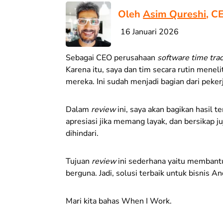
Oleh
Asim Qureshi
, C
16 Januari 2026
Sebagai CEO perusahaan
software time tra
Karena itu, saya dan tim secara rutin mene
mereka. Ini sudah menjadi bagian dari peker
Dalam
review
ini, saya akan bagikan hasil 
apresiasi jika memang layak, dan bersikap j
dihindari.
Tujuan
review
ini sederhana yaitu membant
berguna. Jadi, solusi terbaik untuk bisnis An
Mari kita bahas When I Work.