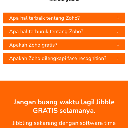
↓
Apa hal terbaik tentang Zoho?
↓
Apa hal terburuk tentang Zoho?
↓
Apakah Zoho gratis?
↓
Apakah Zoho dilengkapi face recognition?
Jangan buang waktu lagi! Jibble
GRATIS selamanya.
Jibbling sekarang dengan software time