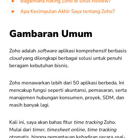
Bagaimana Rating Zoho di Situs Review?
Apa Kesimpulan Akhir Saya tentang Zoho?
Gambaran Umum
Zoho adalah
software
aplikasi komprehensif berbasis
cloud
yang dilengkapi berbagai solusi untuk penuhi
beragam kebutuhan bisnis.
Zoho menawarkan lebih dari 50 aplikasi berbeda. Ini
mencakup fungsi seperti akuntansi, pemasaran, serta
manajemen hubungan konsumen, proyek, SDM, dan
masih banyak lagi.
Kali ini, saya akan bahas fitur
time tracking
Zoho.
Mulai dari
timer
,
timesheet online
,
time tracking
otomatis, hingga pemantauan kehadiran secara
real-