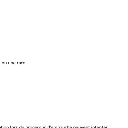
n ou une race
ination lors du processus d’embauche peuvent intenter