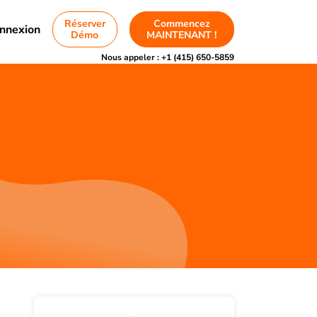
Réserver
Commencez
nnexion
Démo
MAINTENANT !
Nous appeler :
+1 (415) 650-5859